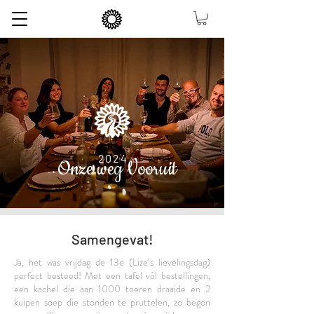
2024
Onze weg Vooruit
Samengevat!
Ja, het was vrijdag de 13e (Lize’s lievelingsdag)
perfect besteed! Met een tafel vól bestellingen,
een kachel die aan 1000 toeren draaide en 2
kuipen soep die stonden te pruttelen, zo begon