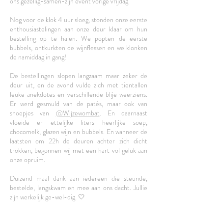
ons gezellig-samen-zijn event vorige vrijdag.
Nog voor de klok 4 uur sloeg, stonden onze eerste
enthousiastelingen aan onze deur klaar om hun
bestelling op te halen. We popten de eerste
bubbels, ontkurkten de wijnflessen en we klonken
de namiddag in gang!
De bestellingen slopen langzaam maar zeker de
deur uit, en de avond vulde zich met tientallen
leuke anekdotes en verschillende blije weerziens.
Er werd gesmuld van de patés, maar ook van
snoepjes van
@Wijzewombat
. En daarnaast
vloeide er ettelijke liters heerlijke soep,
chocomelk, glazen wijn en bubbels. En wanneer de
laatsten om 22h de deuren achter zich dicht
trokken, begonnen wij met een hart vol geluk aan
onze opruim.
Duizend maal dank aan iedereen die steunde,
bestelde, langskwam en mee aan ons dacht. Jullie
zijn werkelijk ge-wel-dig. 🤍