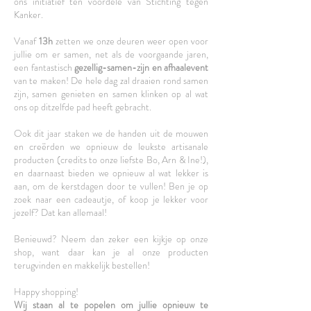
ons initiatief ten voordele van Stichting tegen
Kanker.
Vanaf
13h
zetten we onze deuren weer open voor
jullie om er samen, net als de voorgaande jaren,
een fantastisch
gezellig-samen-zijn en afhaalevent
van te maken! De hele dag zal draaien rond samen
zijn, samen genieten en samen klinken op al wat
ons op ditzelfde pad heeft gebracht.
Ook dit jaar staken we de handen uit de mouwen
en creërden we opnieuw de leukste artisanale
producten (credits to onze liefste Bo, Arn & Ine!),
en daarnaast bieden we opnieuw al wat lekker is
aan, om de kerstdagen door te vullen! Ben je op
zoek naar een cadeautje, of koop je lekker voor
jezelf? Dat kan allemaal!
Benieuwd? Neem dan zeker een kijkje op onze
shop, want daar kan je al onze producten
terugvinden en makkelijk bestellen!
Happy shopping!
Wij staan al te popelen om jullie opnieuw te