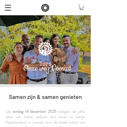
2025
Onze weg Vooruit
Samen zijn & samen genieten
Op
zondag 14 december 2025
nodigen we jullie
allen van harte welkom ten huize in hartje
Pajottenland, in Lennik, voor de zesde editie van